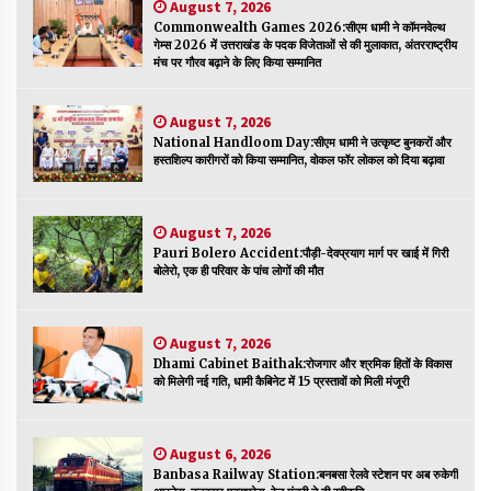
August 7, 2026
पर रखने की घोषणा
Commonwealth Games 2026:सीएम धामी ने कॉमनवेल्थ
December 18, 2023
गेम्स 2026 में उत्तराखंड के पदक विजेताओं से की मुलाकात, अंतरराष्ट्रीय
मंच पर गौरव बढ़ाने के लिए किया सम्मानित
Thought Of The Day 7 September
September 7, 2023
August 7, 2026
National Handloom Day:सीएम धामी ने उत्कृष्ट बुनकरों और
हस्तशिल्प कारीगरों को किया सम्मानित, वोकल फॉर लोकल को दिया बढ़ावा
Thought Of The Day 6 September
September 6, 2023
August 7, 2026
Pauri Bolero Accident:पौड़ी-देवप्रयाग मार्ग पर खाई में गिरी
बोलेरो, एक ही परिवार के पांच लोगों की मौत
Thought Of The Day 18 May
May 18, 2022
August 7, 2026
Dhami Cabinet Baithak:रोजगार और श्रमिक हितों के विकास
Thought Of The Day 17 May
को मिलेगी नई गति, धामी कैबिनेट में 15 प्रस्तावों को मिली मंजूरी
May 17, 2022
August 6, 2026
Banbasa Railway Station:बनबसा रेलवे स्टेशन पर अब रुकेगी
Thought Of The Day 16 May