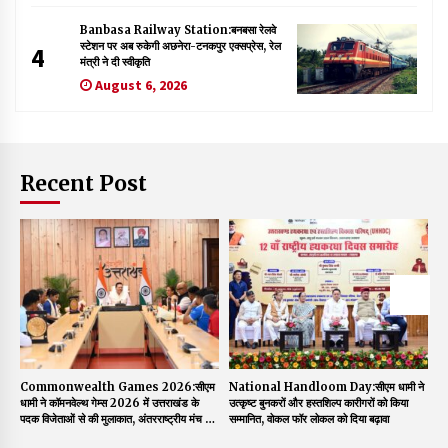
Banbasa Railway Station:बनबसा रेलवे
स्टेशन पर अब रुकेगी अछनेरा-टनकपुर एक्सप्रेस, रेल
4
मंत्री ने दी स्वीकृति
August 6, 2026
Recent Post
Commonwealth Games 2026:सीएम
National Handloom Day:सीएम धामी ने
P
धामी ने कॉमनवेल्थ गेम्स 2026 में उत्तराखंड के
उत्कृष्ट बुनकरों और हस्तशिल्प कारीगरों को किया
मा
पदक विजेताओं से की मुलाकात, अंतरराष्ट्रीय मंच पर
सम्मानित, वोकल फॉर लोकल को दिया बढ़ावा
लो
गौरव बढ़ाने के लिए किया सम्मानित