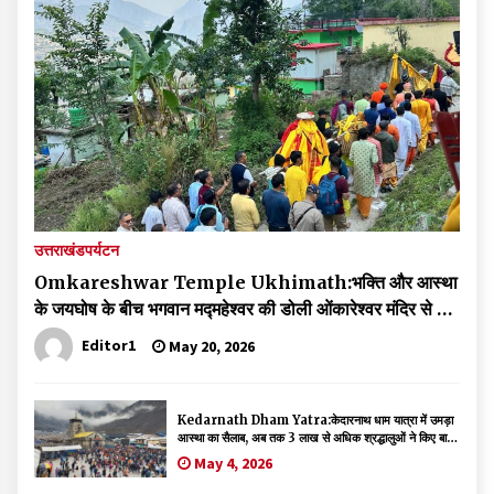
उत्तराखंड
पर्यटन
Omkareshwar Temple Ukhimath:भक्ति और आस्था
के जयघोष के बीच भगवान मद्महेश्वर की डोली ओंकारेश्वर मंदिर से हुई
रवाना, डोली यात्रा को लेकर श्रद्धालुओं में उत्साह
Editor1
May 20, 2026
Kedarnath Dham Yatra:केदारनाथ धाम यात्रा में उमड़ा
आस्था का सैलाब, अब तक 3 लाख से अधिक श्रद्धालुओं ने किए बाबा
के दर्शन
May 4, 2026