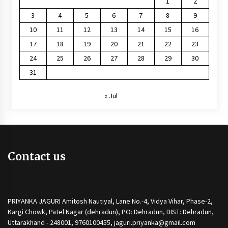
1
2
3
4
5
6
7
8
9
10
11
12
13
14
15
16
17
18
19
20
21
22
23
24
25
26
27
28
29
30
31
« Jul
Contact us
PRIYANKA JAGURI Amitosh Nautiyal, Lane No.-4, Vidya Vihar, Phase-2,
Kargi Chowk, Patel Nagar (dehradun), PO: Dehradun, DIST: Dehradun,
Uttarakhand - 248001, 9760100455, jaguri.priyanka@gmail.com