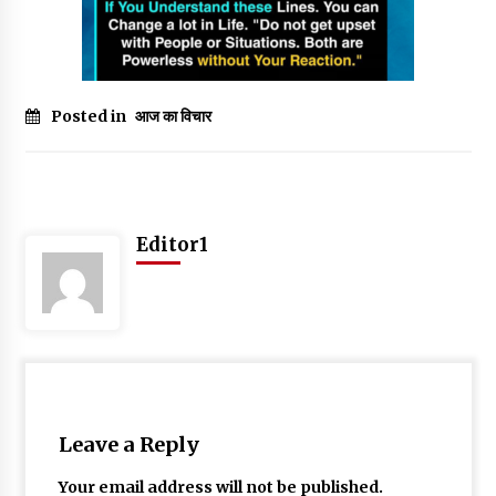
May 16, 2022
Thought Of The Day 14 May
May 14, 2022
Posted in
आज का विचार
Thought Of The Day 13 May
May 13, 2022
Editor1
Thought Of The Day 12 May
May 12, 2022
Thought Of The Day 11 May
May 11, 2022
Leave a Reply
Your email address will not be published.
Thought Of The Day 10 May