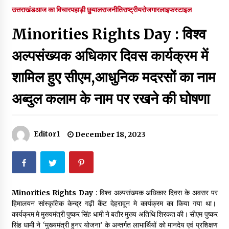
पर रखने की घोषणा
उत्तराखंड
आज का विचार
पहाड़ी छुयाल
राजनीति
राष्ट्रीय
रोजगार
लाइफस्टाइल
December 18, 2023
Minorities Rights Day : विश्व
Thought Of The Day 7 September
September 7, 2023
अल्पसंख्यक अधिकार दिवस कार्यक्रम में
शामिल हुए सीएम,आधुनिक मदरसों का नाम
Thought Of The Day 6 September
अब्दुल कलाम के नाम पर रखने की घोषणा
September 6, 2023
Thought Of The Day 18 May
Editor1
December 18, 2023
May 18, 2022
Thought Of The Day 17 May
May 17, 2022
Minorities Rights Day
: विश्व अल्पसंख्यक अधिकार दिवस के अवसर पर
हिमालयन सांस्कृतिक केन्द्र गढ़ी कैंट देहरादून मे कार्यक्रम का किया गया था।
कार्यक्रम मे मुख्यमंत्री पुष्कर सिंह धामी ने बतौर मुख्य अतिथि शिरकत की। सीएम पुष्कर
Thought Of The Day 16 May
सिंह धामी ने ‘मुख्यमंत्री हुनर योजना’ के अन्तर्गत लाभार्थियों को मानदेय एवं प्रशिक्षण