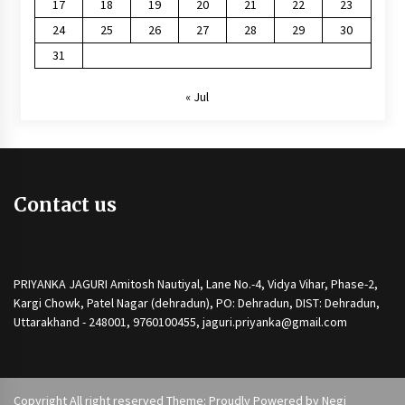
17
18
19
20
21
22
23
24
25
26
27
28
29
30
31
« Jul
Contact us
PRIYANKA JAGURI Amitosh Nautiyal, Lane No.-4, Vidya Vihar, Phase-2,
Kargi Chowk, Patel Nagar (dehradun), PO: Dehradun, DIST: Dehradun,
Uttarakhand - 248001, 9760100455, jaguri.priyanka@gmail.com
Copyright All right reserved Theme: Proudly Powered by
Negi