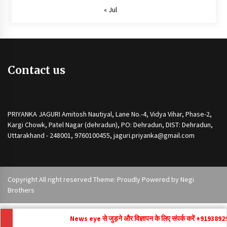
« Jul
Contact us
PRIYANKA JAGURI Amitosh Nautiyal, Lane No.-4, Vidya Vihar, Phase-2,
Kargi Chowk, Patel Nagar (dehradun), PO: Dehradun, DIST: Dehradun,
Uttarakhand - 248001, 9760100455, jaguri.priyanka@gmail.com
Copyright All right reserved Theme: Proudly Powered by
Negi
Brothers
News eye से जुड़ने और विज्ञापन के लिए संपर्क करें +91
9389292171 ,
ne