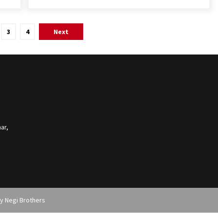
3
4
Next
ar,
by
Negi Brothers