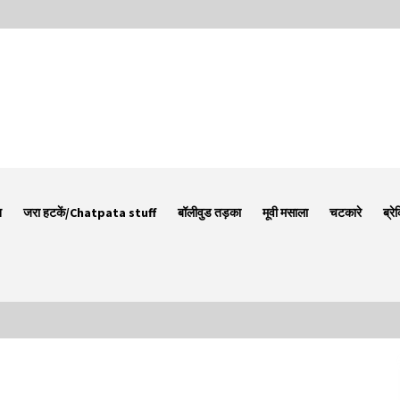
न
जरा हटकें/Chatpata stuff
बॉलीवुड तड़का
मूवी मसाला
चटकारे
ब्रे
Thought Of The Day 7 September