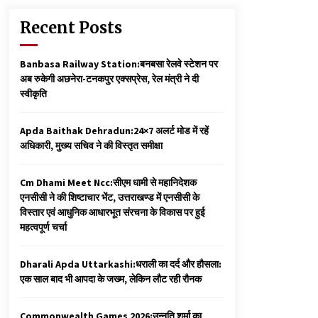
Recent Posts
Banbasa Railway Station:बनबसा रेलवे स्टेशन पर
अब रुकेगी अछनेरा-टनकपुर एक्सप्रेस, रेल मंत्री ने दी
स्वीकृति
Apda Baithak Dehradun:24×7 अलर्ट मोड में रहें
अधिकारी, मुख्य सचिव ने की विस्तृत समीक्षा
Cm Dhami Meet Ncc:सीएम धामी से महानिदेशक
एनसीसी ने की शिष्टाचार भेंट, उत्तराखण्ड में एनसीसी के
विस्तार एवं आधुनिक आधारभूत संरचना के विकास पर हुई
महत्वपूर्ण चर्चा
Dharali Apda Uttarkashi:धराली का दर्द और हौसला:
एक साल बाद भी आपदा के जख्म, लेकिन लौट रही रौनक
Commonwealth Games 2026:उन्नति शर्मा का