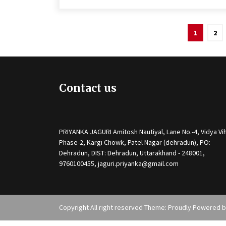
Posts
1
2
pagination
Contact us
PRIYANKA JAGURI Amitosh Nautiyal, Lane No.-4, Vidya Vih
Phase-2, Kargi Chowk, Patel Nagar (dehradun), PO:
Dehradun, DIST: Dehradun, Uttarakhand - 248001,
9760100455, jaguri.priyanka@gmail.com
Copyright All right reserved Theme: Proudly Powered 