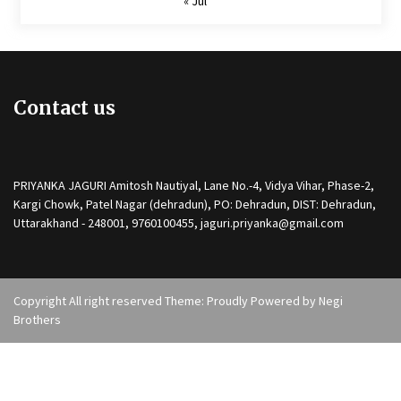
« Jul
Contact us
PRIYANKA JAGURI Amitosh Nautiyal, Lane No.-4, Vidya Vihar, Phase-2,
Kargi Chowk, Patel Nagar (dehradun), PO: Dehradun, DIST: Dehradun,
Uttarakhand - 248001, 9760100455, jaguri.priyanka@gmail.com
Copyright All right reserved Theme: Proudly Powered by
Negi
Brothers