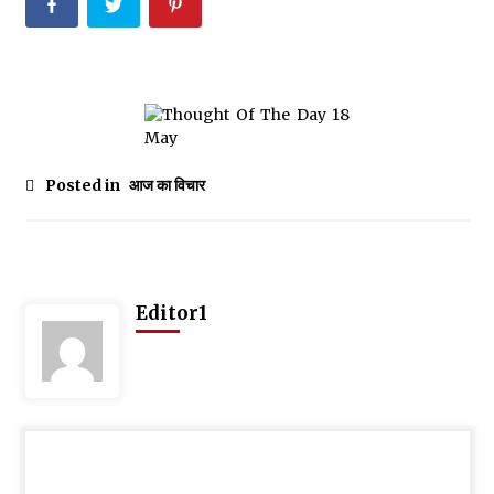
Thought Of The Day 6 September
September 6, 2023
Thought Of The Day 18 May
May 18, 2022
Posted in
आज का विचार
Thought Of The Day 17 May
May 17, 2022
Editor1
Thought Of The Day 16 May
May 16, 2022
Thought Of The Day 14 May
May 14, 2022