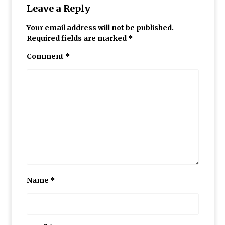
Leave a Reply
Thought Of The Day 13 May
Your email address will not be published.
May 13, 2022
Required fields are marked
*
Comment
*
Thought Of The Day 12 May
May 12, 2022
Thought Of The Day 11 May
May 11, 2022
Thought Of The Day 10 May
May 10, 2022
Name
*
Thought Of The Day 9 May
May 9, 2022