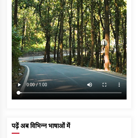
पढ़ें अब विभिन्न भाषाओं में