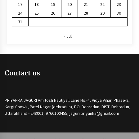
17
18
19
20
21
22
23
24
25
26
27
28
29
30
31
« Jul
Contact us
PRIYANKA JAGURI Amitosh Nautiyal, Lane No.-4, Vidya Vihar, Phase-2,
Kargi Chowk, Patel Nagar (dehradun), PO: Dehradun, DIST: Dehradun,
Uttarakhand - 248001, 9760100455, jaguri.priyanka@gmail.com