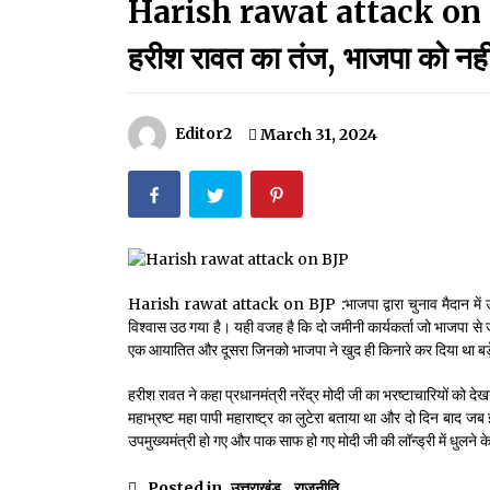
Harish rawat attack on BJP : 
मदरसों का नाम अब्दुल कलाम के नाम पर रखने की घोषणा
December 18, 2023
हरीश रावत का तंज, भाजपा को नहीं 
Thought Of The Day 18 May
May 18, 2022
Editor2
March 31, 2024
Thought Of The Day 14 May
May 14, 2022
Thought Of The Day 11 May
Harish rawat attack on BJP :भाजपा द्वारा चुनाव मैदान में उतारे
May 11, 2022
विश्वास उठ गया है। यही वजह है कि दो जमीनी कार्यकर्ता जो भाजपा स
एक आयातित और दूसरा जिनको भाजपा ने खुद ही किनारे कर दिया था बड़े
हरीश रावत ने कहा प्रधानमंत्री नरेंद्र मोदी जी का भरष्टाचारियों को देख
महाभ्रष्ट महा पापी महाराष्ट्र का लुटेरा बताया था और दो दिन बाद
उपमुख्यमंत्री हो गए और पाक साफ हो गए मोदी जी की लॉन्ड्री में धुलने 
Posted in
उत्तराखंड
,
राजनीति