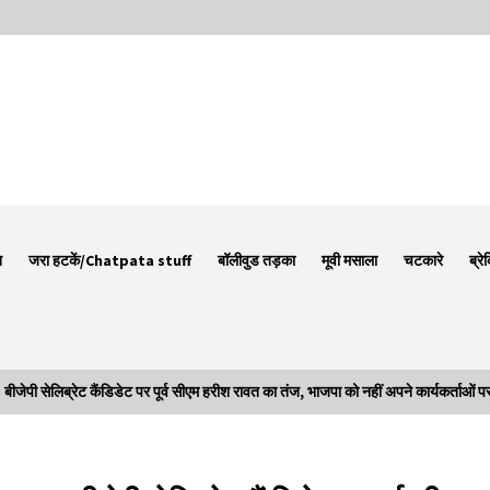
न
जरा हटकें/Chatpata stuff
बॉलीवुड तड़का
मूवी मसाला
चटकारे
ब्रे
 सेलिब्रेट कैंडिडेट पर पूर्व सीएम हरीश रावत का तंज, भाजपा को नहीं अपने कार्यकर्ताओं पर
Thought Of The Day 7 September