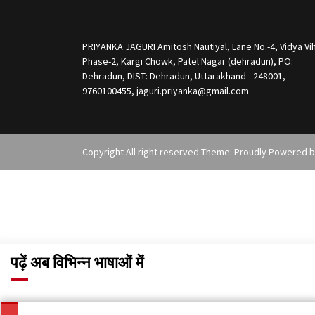
PRIYANKA JAGURI Amitosh Nautiyal, Lane No.-4, Vidya Vih
Phase-2, Kargi Chowk, Patel Nagar (dehradun), PO:
Dehradun, DIST: Dehradun, Uttarakhand - 248001,
9760100455, jaguri.priyanka@gmail.com
Copyright All right reserved Theme: Proudly Powered 
पढ़ें अब विभिन्न भाषाओं में