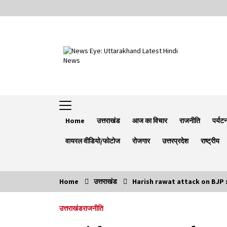
Skip
to
content
Home
उत्तराखंड
आज का विचार
राजनीति
पर्यट
वायरल वीडियो/फोटोज
रोजगार
उत्तरप्रदेश
राष्ट्रीय
Home
उत्तराखंड
Harish rawat attack on BJP : बीजेपी
Trending Now
उत्तराखंड
राजनीति
Minorities Rights Day : विश्व अल्पसंख्यक
अधिकार दिवस कार्यक्रम में शामिल हुए सीएम,आधुनिक