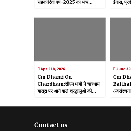
सहकारिता वर्ष–2025 का भव्य
ईगास, प्रद
शुभारंभ, सीएम धामी ने 17 करोड़ से
अधिक की बांटी सहायता
April 18, 2026
June 30,
Cm Dhami On
Cm Dha
Chardham:सीएम धामी ने चारधाम
Baithak:
यात्रा पर आने वाले श्रद्धालुओं की
अवसंरचना 
मंगलमय यात्रा की दी शुभकामनाएं’,
मिली सहमत
सुरक्षित यात्रा सरकार की प्राथमिकता
सीमांत क्षे
उड़ान
Contact us