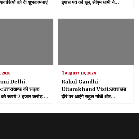
ेशवासियों को दी शुभकामनाएं
इगास पर्व की धूम, सीएम धामी ने
प्रदेशवासियों को दी शुभकामनाएं
 2026
August 10, 2024
mi Delhi
Rahul Gandhi
उत्तराखण्ड की सड़क
Uttarakhand Visit:उत्तराखंड
को रूपये 7 हजार करोड़ की
दौरे पर आएंगे राहुल गांधी और
ि, राज्य के सड़क विकास से
मल्लिकार्जुन खड़गे, जनता से करेंगे सीधा
त्रों और पर्यटन को मिलेगी नई
संवाद