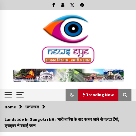
Skip
to
content
Trending Now
Home
उत्तराखंड
Trending Now
Landslide In Gangotri NH : भारी बारिश के बाद पत्थर आने से पलटा टेंपो,
ड्राइवर ने बचाई जान
Minorities Rights Day : विश्व अल्पसंख्यक अधिकार दिवस
कार्यक्रम में शामिल हुए सीएम,आधुनिक मदरसों का नाम अब्दुल कलाम के नाम