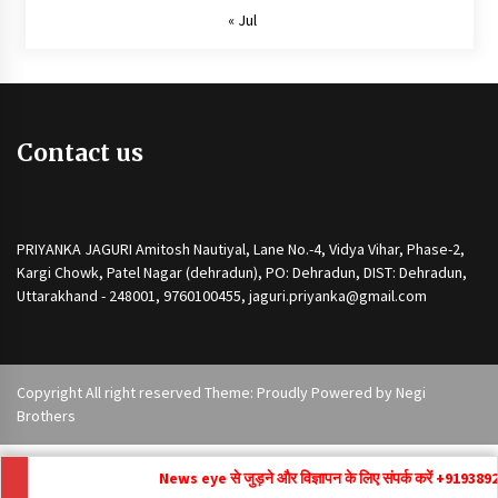
« Jul
Contact us
PRIYANKA JAGURI Amitosh Nautiyal, Lane No.-4, Vidya Vihar, Phase-2,
Kargi Chowk, Patel Nagar (dehradun), PO: Dehradun, DIST: Dehradun,
Uttarakhand - 248001, 9760100455, jaguri.priyanka@gmail.com
Copyright All right reserved Theme: Proudly Powered by
Negi
Brothers
News eye से जुड़ने और विज्ञापन के लिए संपर्क करें +91
9389292171 