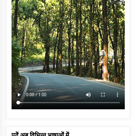
पढ़ें अब विभिन्न भाषाओं में