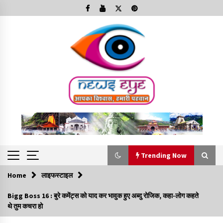
Skip
to
content
Trending Now
Home
लाइफस्टाइल
Trending Now
Bigg Boss 16 : बुरे कमेंट्स को याद कर भावुक हुए अब्दु रोजिक, कहा-लोग कहते
थे तुम कचरा हो
Minorities Rights Day : विश्व अल्पसंख्यक अधिकार दिवस
कार्यक्रम में शामिल हुए सीएम,आधुनिक मदरसों का नाम अब्दुल कलाम के नाम