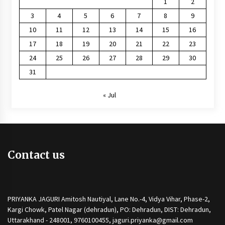
1
2
3
4
5
6
7
8
9
10
11
12
13
14
15
16
17
18
19
20
21
22
23
24
25
26
27
28
29
30
31
« Jul
Contact us
PRIYANKA JAGURI Amitosh Nautiyal, Lane No.-4, Vidya Vihar, Phase-2,
Kargi Chowk, Patel Nagar (dehradun), PO: Dehradun, DIST: Dehradun,
Uttarakhand - 248001, 9760100455, jaguri.priyanka@gmail.com