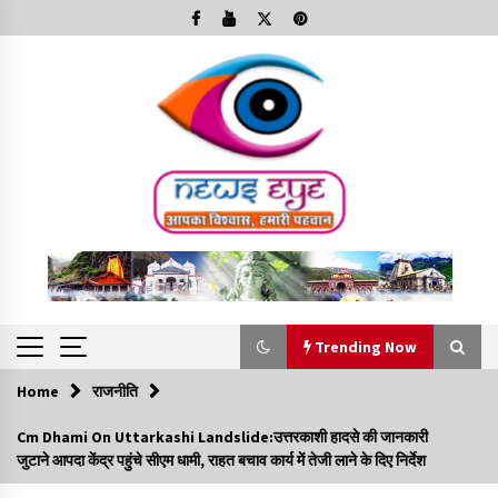
Skip
to
content
Trending Now
Home
राजनीति
Trending Now
Cm Dhami On Uttarkashi Landslide:उत्तरकाशी हादसे की जानकारी
जुटाने आपदा केंद्र पहुंचे सीएम धामी, राहत बचाव कार्य में तेजी लाने के दिए निर्देश
Minorities Rights Day : विश्व अल्पसंख्यक अधिकार दिवस
कार्यक्रम में शामिल हुए सीएम,आधुनिक मदरसों का नाम अब्दुल कलाम के नाम