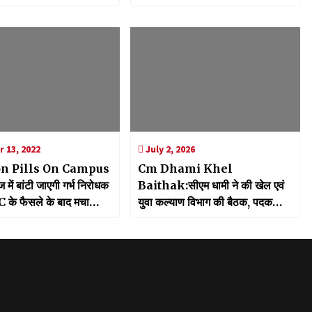
ने के दिए निर्देश
में करें शामिल
 13, 2022
July 2, 2026
on Pills On Campus
Cm Dhami Khel
 में बांटी जाएगी गर्भ निरोधक
Baithak:सीएम धामी ने की खेल एवं
C के फैसले के बाद मचा
युवा कल्याण विभाग की बैठक, पदक
विजेता खिलाड़ियों को तय समय के अंदर
सरकारी सेवा में समायोजित करने के दिए
निर्देश