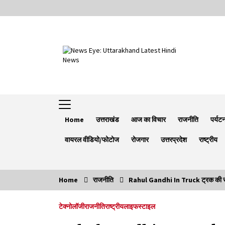
Skip
to
content
Home
उत्तराखंड
आज का विचार
राजनीति
पर्यट
वायरल वीडियो/फोटोज
रोजगार
उत्तरप्रदेश
राष्ट्रीय
Home
राजनीति
Rahul Gandhi In Truck ट्रक की सवारी 
Trending Now
टेक्नोलॉजी
राजनीति
राष्ट्रीय
लाइफस्टाइल
Minorities Rights Day : विश्व अल्पसंख्यक
अधिकार दिवस कार्यक्रम में शामिल हुए सीएम,आधुनिक