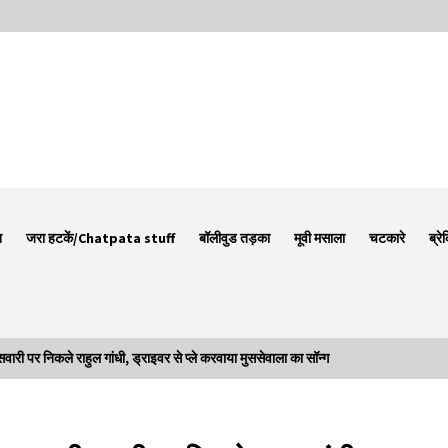
न
जरा हटकें/Chatpata stuff
बॉलीवुड तड़का
मूवी मसाला
चटकारे
ब्रे
पर निकले राहुल गांधी, ड्राइवर से प्ले करवाया मुससेवाला का सॉन्ग
Thought Of The Day 7 September