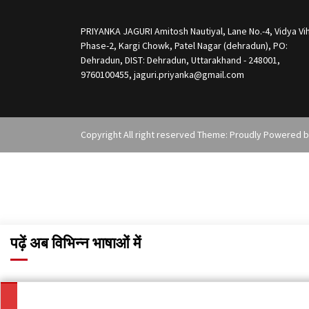
PRIYANKA JAGURI Amitosh Nautiyal, Lane No.-4, Vidya Vih
Phase-2, Kargi Chowk, Patel Nagar (dehradun), PO:
Dehradun, DIST: Dehradun, Uttarakhand - 248001,
9760100455, jaguri.priyanka@gmail.com
Copyright All right reserved Theme: Proudly Powered 
पढ़ें अब विभिन्न भाषाओं में