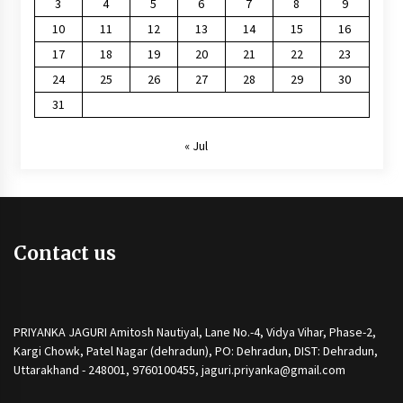
3
4
5
6
7
8
9
10
11
12
13
14
15
16
17
18
19
20
21
22
23
24
25
26
27
28
29
30
31
« Jul
Contact us
PRIYANKA JAGURI Amitosh Nautiyal, Lane No.-4, Vidya Vihar, Phase-2,
Kargi Chowk, Patel Nagar (dehradun), PO: Dehradun, DIST: Dehradun,
Uttarakhand - 248001, 9760100455, jaguri.priyanka@gmail.com