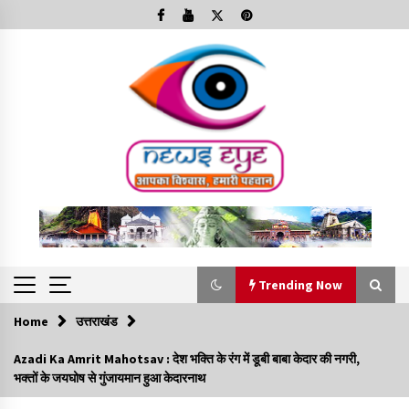
Skip
to
content
Trending Now
Home
उत्तराखंड
Trending Now
Azadi Ka Amrit Mahotsav : देश भक्ति के रंग में डूबी बाबा केदार की नगरी,
भक्तों के जयघोष से गुंजायमान हुआ केदारनाथ
Minorities Rights Day : विश्व अल्पसंख्यक अधिकार दिवस
कार्यक्रम में शामिल हुए सीएम,आधुनिक मदरसों का नाम अब्दुल कलाम के नाम