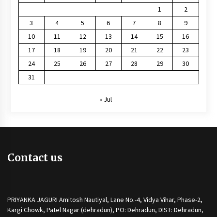
1
2
3
4
5
6
7
8
9
10
11
12
13
14
15
16
17
18
19
20
21
22
23
24
25
26
27
28
29
30
31
« Jul
Contact us
PRIYANKA JAGURI Amitosh Nautiyal, Lane No.-4, Vidya Vihar, Phase-2,
Kargi Chowk, Patel Nagar (dehradun), PO: Dehradun, DIST: Dehradun,