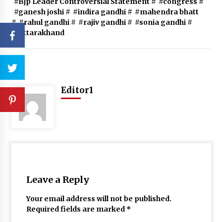
#Bjp Leader Controversial Statement
#
#congress
#
#ganesh joshi
#
#indira gandhi
#
#mahendra bhatt
#
#rahul gandhi
#
#rajiv gandhi
#
#sonia gandhi
#
#uttarakhand
Editor1
Leave a Reply
Your email address will not be published.
Required fields are marked
*