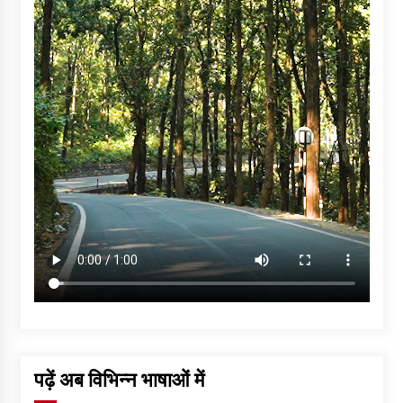
पढ़ें अब विभिन्न भाषाओं में