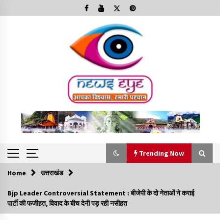
Skip
to
content
Trending Now
Home
उत्तराखंड
Trending Now
Bjp Leader Controversial Statement : बीजेपी के दो नेताओं ने कराई
पार्टी की फजीहत, विवाद के बीच देनी पड़ रही नसीहत
Minorities Rights Day : विश्व अल्पसंख्यक अधिकार दिवस
कार्यक्रम में शामिल हुए सीएम,आधुनिक मदरसों का नाम अब्दुल कलाम के नाम