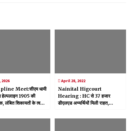
, 2026
April 28, 2022
line Meet:सीएम धामी
Nainital Higcourt
म हेल्पलाइन 1905 की
Hearing : HC से 37 हजार
ठक, लंबित शिकायतों के त्वरित
डीएलएड अभ्यर्थियों मिली राहत,
के लिए विशेष अभियान चलाने
प्राथमिक विद्यालयों में होने वाली भर्ती
ेश
प्रकिया काउंसिलिंग में शामिल करने के
दिए आदेश