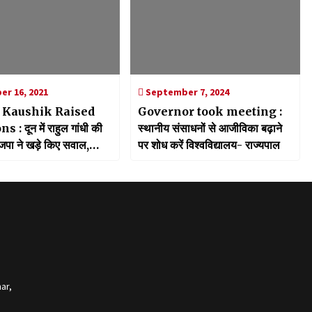
r 16, 2021
September 7, 2024
Kaushik Raised
Governor took meeting :
 : दून में राहुल गांधी की
स्थानीय संसाधनों से आजीविका बढ़ाने
जपा ने खड़े किए सवाल,
पर शोध करें विश्वविद्यालय- राज्यपाल
रेस लोगों को बुलाकर भी नहीं
ीड़
ar,