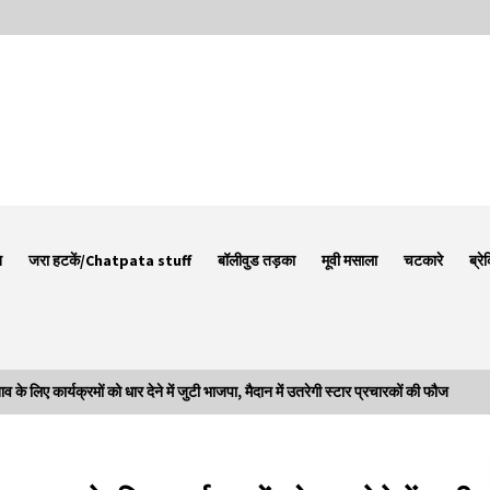
न
जरा हटकें/Chatpata stuff
बॉलीवुड तड़का
मूवी मसाला
चटकारे
ब्रे
िए कार्यक्रमों को धार देने में जुटी भाजपा, मैदान में उतरेगी स्टार प्रचारकों की फौज
Thought Of The Day 7 September