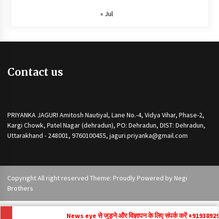
« Jul
Contact us
PRIYANKA JAGURI Amitosh Nautiyal, Lane No.-4, Vidya Vihar, Phase-2,
Kargi Chowk, Patel Nagar (dehradun), PO: Dehradun, DIST: Dehradun,
Uttarakhand - 248001, 9760100455, jaguri.priyanka@gmail.com
Copyright All right reserved Theme: Proudly Powered by
Negi
Brothers
News eye से जुड़ने और विज्ञापन के लिए संपर्क करें +91
9389292171 