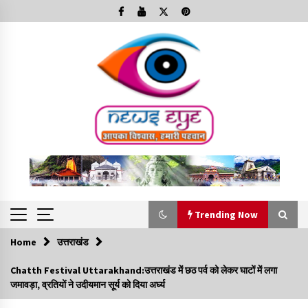
Skip
to
content
Trending Now
Home
उत्तराखंड
Trending Now
Chatth Festival Uttarakhand:उत्तराखंड में छठ पर्व को लेकर घाटों में लगा
जमावड़ा, व्रतियों ने उदीयमान सूर्य को दिया अर्घ्य
Minorities Rights Day : विश्व अल्पसंख्यक अधिकार दिवस
कार्यक्रम में शामिल हुए सीएम,आधुनिक मदरसों का नाम अब्दुल कलाम के नाम