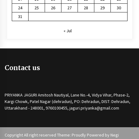
24
25
26
27
28
29
30
31
« Jul
Contact us
PRIYANKA JAGURI Amitosh Nautiyal, Lane No.-4, Vidya Vihar, Phase-2,
Kargi Chowk, Patel Nagar (dehradun), PO: Dehradun, DIST: Dehradun,
Uttarakhand - 248001, 9760100455, jaguri.priyanka@gmail.com
Copyright All right reserved Theme: Proudly Powered by
Negi