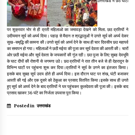
उत्तराखंड में छठ घाटों
May 16, 2022
Thought Of The Day 14 May
पर शुक्रवार भोर से ही व्रती महिलाओ का जमावड़ा देखने को मिला. छठ व्रतियों ने
May 14, 2022
उदीयमान सूर्य को अर्घ्य दिया। पहाड़ से मैदान त श्रद्धालुओं ने उगते सूर्य को अर्घ्य देकर
सुख-समृद्धि की कामना की।उगते सूर्य को अर्घ्य देने के साथ ही चार दिवसीय छठ महापर्व
का समापन हो गया। महिलाओं ने छठी मईया की पूजा कर सूर्य देवता की आरती की। चारों
Thought Of The Day 13 May
ओर छठी मईया और सूर्य देवता के जयकारों की गूंज रही। छठ पूजा के लिए सुबह देवभूमि
May 13, 2022
के घाट दीपों की रोशनी से जगमगा उठे। छठ व्रतियों ने रात तीन बजे से ही देहरादून के
विभिन्न घाटों पर पहुंचना शुरू कर दिया।व्रतियों ने सूर्य के उगने का इंतजार किया।
इसके बाद सुबह सूर्य उदय होते ही अर्घ्य दिया। इस दौरान घाट पर शंख, घंटी बजाकर
Thought Of The Day 12 May
आरती की गई और एक दूसरे को ठेकुआ का प्रसाद वितरित किया।इसके साथ ही उगते
May 12, 2022
हुए सूर्य को अर्घ्य देने के बाद व्रतियों ने घर पहुंचकर कुलदेवता की पूजा की। इसके बाद
प्रसाद खाकर 36 घंटे का निर्जला उपवास पूरा किया।
Posted in
उत्तराखंड
Thought Of The Day 11 May
May 11, 2022
Thought Of The Day 10 May