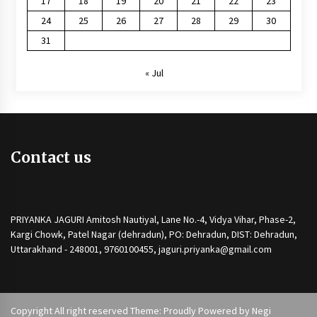
17
18
19
20
21
22
23
24
25
26
27
28
29
30
31
« Jul
Contact us
PRIYANKA JAGURI Amitosh Nautiyal, Lane No.-4, Vidya Vihar, Phase-2,
Kargi Chowk, Patel Nagar (dehradun), PO: Dehradun, DIST: Dehradun,
Uttarakhand - 248001, 9760100455, jaguri.priyanka@gmail.com
Copyright All right reserved Theme: Proudly Powered by
Negi