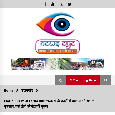
Skip
to
content
Trending Now
Home
उत्तराखंड
Trending Now
Cloud Burst Uttarkashi:उत्तरकाशी के धराली में बादल फटने से भारी
नुकसान, कई लोगों की मौत की सूचना
Minorities Rights Day : विश्व अल्पसंख्यक अधिकार दिवस
कार्यक्रम में शामिल हुए सीएम,आधुनिक मदरसों का नाम अब्दुल कलाम के नाम