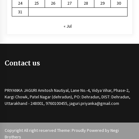
24
25
26
27
28
29
30
31
« Jul
Contact us
PRIYANKA JAGURI Amitosh Nautiyal, Lane No.-4, Vidya Vihar, Phase-2,
Kargi Chowk, Patel Nagar (dehradun), PO: Dehradun, DIST: Dehradun,
Uttarakhand - 248001, 9760100455, jaguri.priyanka@gmail.com
Copyright All right reserved Theme: Proudly Powered by
Negi
Brothers