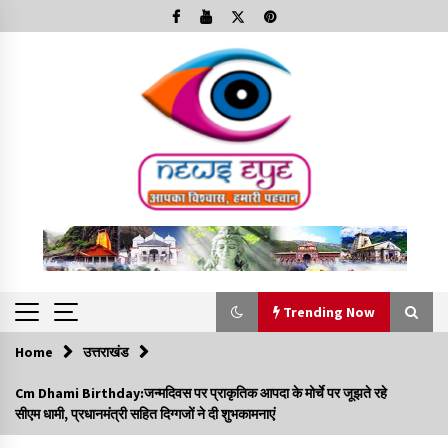
Skip
to
content
Trending Now
Home
उत्तराखंड
Trending Now
Cm Dhami Birthday:जन्मदिवस पर प्राकृतिक आपदा के मोर्चे पर जूझते रहे
सीएम धामी, प्रधानमंत्री सहित दिग्गजों ने दी शुभकामनाएं
Minorities Rights Day : विश्व अल्पसंख्यक अधिकार दिवस
कार्यक्रम में शामिल हुए सीएम,आधुनिक मदरसों का नाम अब्दुल कलाम के नाम