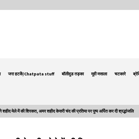
न
जरा हटकें/Chatpata stuff
बॉलीवुड तड़का
मूवी मसाला
चटकारे
ब्रे
 मेले में की शिरकत, अमर शहीद केसरी चंद की प्रतिमा पर पुष्प अर्पित कर दी श्रद्धांजलि
Thought Of The Day 7 September