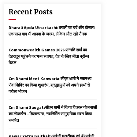
Recent Posts
Dharali Apda Uttarkashi:धराली का दर्द और हौसला:
एक साल बाद भी आपदा के जख्म, लेकिन लौट रही रौनक
Commonwealth Games 2026:उन्नति शर्मा का
देहरादून पहुंचने पर भव्य स्वागत, देश के लिए जीता ब्रॉन्ज
मेडल
Cm Dhami Meet Kanwaria:सीएम धामी ने स्वास्थ्य
सेवा शिविर का किया शुभारंभ, श्रद्धालुओं को अपने हाथों से
परोसा भोजन
Cm Dhami Saugat:सीएम धामी ने किया विकास योजनाओं
का लोकार्पण –शिलान्यास, नवनिर्मित सामुदायिक भवन किया
समर्पित
Kawar Yatra Baithak:आईजी एसटीएफ एवं डीआईजी