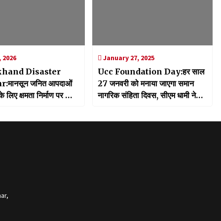
 2026
January 27, 2025
khand Disaster
Ucc Foundation Day:हर साल
:मानसून जनित आपदाओं
27 जनवरी को मनाया जाएगा समान
के लिए क्षमता निर्माण पर जोर,
नागरिक संहिता दिवस, सीएम धामी ने
राष्ट्रीय प्रशिक्षण कार्यक्रम
किया ऐलान
ar,