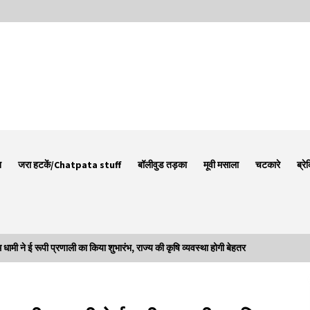
न
जरा हटकें/Chatpata stuff
बॉलीवुड तड़का
मूवी मसाला
चटकारे
ब्रे
 ई रूपी प्रणाली का किया शुभारंभ, राज्य की कृषि व्यवस्था होगी बेहतर
Thought Of The Day 7 September