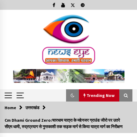
Skip
to
content
Trending Now
Home
उत्तराखंड
Trending Now
Cm Dhami Ground Zero:चारधाम यात्रा के मद्देनजर ग्राउंड जीरो पर उतरे
सीएम धामी, रुद्रप्रयाग से गुप्तकाशी तक सड़क मार्ग से किया यात्रा मार्ग का निरीक्षण
Minorities Rights Day : विश्व अल्पसंख्यक अधिकार दिवस
कार्यक्रम में शामिल हुए सीएम,आधुनिक मदरसों का नाम अब्दुल कलाम के नाम