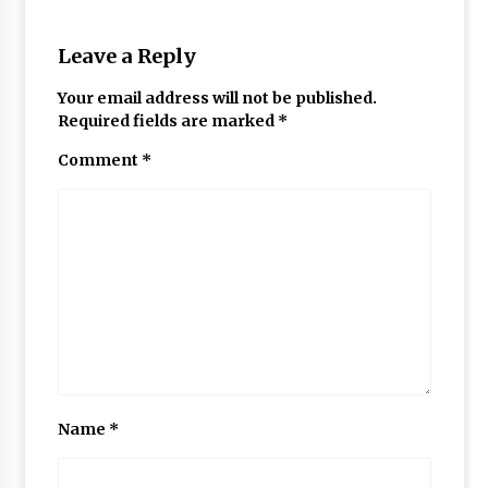
May 10, 2022
Leave a Reply
Thought Of The Day 9 May
Your email address will not be published.
May 9, 2022
Required fields are marked
*
Comment
*
Name
*