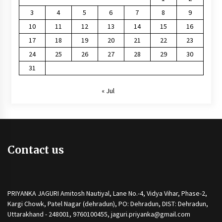
3
4
5
6
7
8
9
10
11
12
13
14
15
16
17
18
19
20
21
22
23
24
25
26
27
28
29
30
31
« Jul
Contact us
PRIYANKA JAGURI Amitosh Nautiyal, Lane No.-4, Vidya Vihar, Phase-2,
Kargi Chowk, Patel Nagar (dehradun), PO: Dehradun, DIST: Dehradun,
Uttarakhand - 248001, 9760100455, jaguri.priyanka@gmail.com