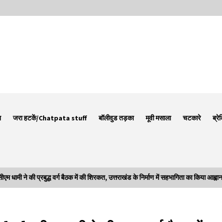
न
जरा हटकें/Chatpata stuff
बॉलीवुड तड़का
मूवी मसाला
चटकारे
ब्रे
ने की प्रबुद्ध वर्ग बैठक में की शिरकत, उत्तराखंड के निर्माण में सहभागिता का किया आह्वा
Thought Of The Day 7 September