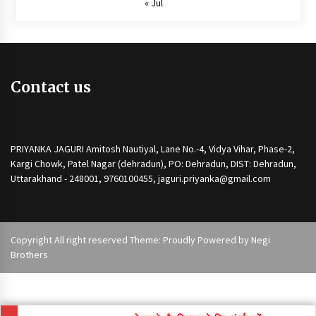
« Jul
Contact us
PRIYANKA JAGURI Amitosh Nautiyal, Lane No.-4, Vidya Vihar, Phase-2,
Kargi Chowk, Patel Nagar (dehradun), PO: Dehradun, DIST: Dehradun,
Uttarakhand - 248001, 9760100455, jaguri.priyanka@gmail.com
Copyright All right reserved Theme: Proudly Powered by
Negi
Brothers