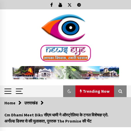
Skip
to
content
Trending Now
Home
उत्तराखंड
Trending Now
Cm Dhami Meet Diks सीएम धामी ने ऑस्ट्रेलिया के टनल विशेषज्ञ प्रो.
अर्नोल्ड डिक्स से की मुलाकात, पुस्तक The Promise की भेंट
Minorities Rights Day : विश्व अल्पसंख्यक अधिकार दिवस
कार्यक्रम में शामिल हुए सीएम,आधुनिक मदरसों का नाम अब्दुल कलाम के नाम