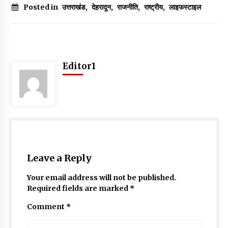
May 16, 2022
Posted in
उत्तराखंड
,
देहरादून
,
राजनीति
,
राष्ट्रीय
,
लाइफस्टाइल
Thought Of The Day 14 May
May 14, 2022
Editor1
Thought Of The Day 13 May
May 13, 2022
Thought Of The Day 12 May
May 12, 2022
Leave a Reply
Your email address will not be published.
Thought Of The Day 11 May
Required fields are marked
*
May 11, 2022
Comment
*
Thought Of The Day 10 May