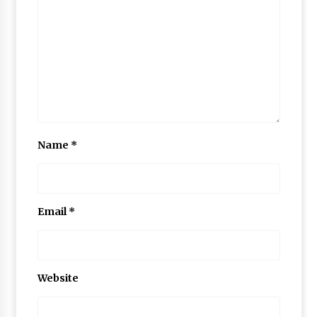
May 10, 2022
Thought Of The Day 9 May
May 9, 2022
Name
*
Email
*
Website