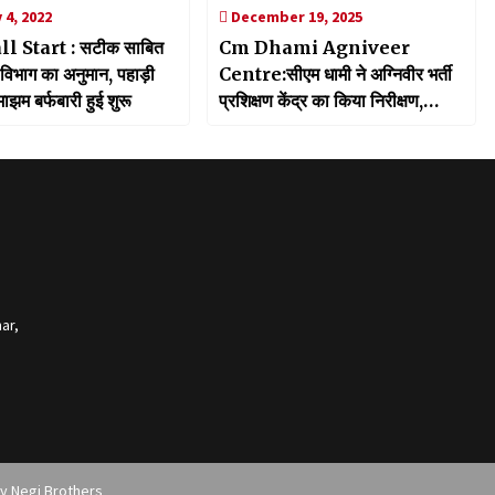
 4, 2022
December 19, 2025
l Start : सटीक साबित
Cm Dhami Agniveer
विभाग का अनुमान, पहाड़ी
Centre:सीएम धामी ने अग्निवीर भर्ती
ं झमाझम बर्फबारी हुई शुरू
प्रशिक्षण केंद्र का किया निरीक्षण,
युवाओं से सीधे संवाद कर बढ़ाया उत्साह
ar,
by
Negi Brothers