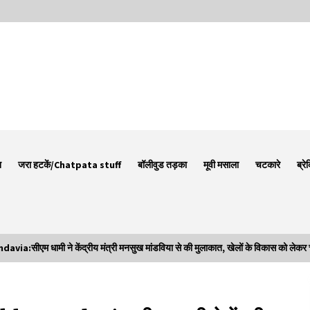
न
जरा हटकें/Chatpata stuff
बॉलीवुड तड़का
मूवी मसाला
चटकारे
ब्रे
एम धामी ने केंद्रीय मंत्री मनसुख मांडविया से की मुलाकात, खेलों के विकास को लेकर च
Thought Of The Day 7 September