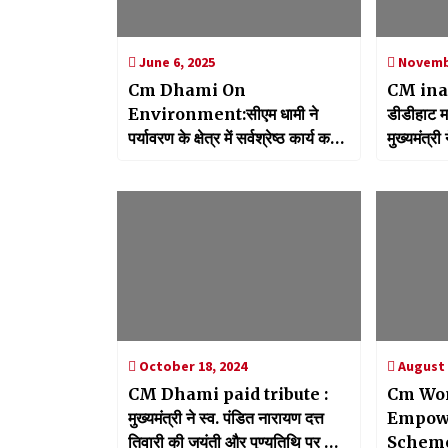
June 6, 2025
Novembe
Cm Dhami On
CM inau
Environment:सीएम धामी ने
डीडीहाट म
पर्यावरण के क्षेत्र में सर्वश्रेष्ठ कार्य करने
मुख्यमंत्री
वाले लोगों को को सम्मानित, पौधरोपण
फीट ऊंची म
करने का किया आह्वाहन
October 18, 2024
August 
CM Dhami paid tribute :
Cm Wo
मुख्यमंत्री ने स्व. पंडित नारायण दत्त
Empow
तिवारी की जयंती और पुण्यतिथि पर दी
Scheme:म