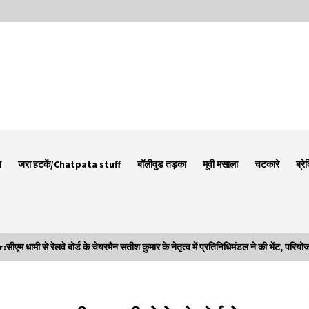
न
जरा हटकें/Chatpata stuff
बॉलीवुड तड़का
मूवी मसाला
चटकारे
ब्रे
 से रेलवे बोर्ड के चेयरमैन सतीश कुमार के नेतृत्व में प्रतिनिधिमंडल ने की भेंट, परियोजन
Thought Of The Day 7 September