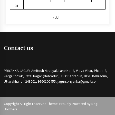
31
« Jul
Contact us
PRIYANKA JAGURI Amitosh Nautiyal, Lane No.-4, Vidya Vihar, Phase-2,
Kargi Chowk, Patel Nagar (dehradun), PO: Dehradun, DIST: Dehradun,
Uttarakhand - 248001, 9760100455, jaguri.priyanka@gmail.com
Copyright All right reserved Theme: Proudly Powered by
Negi
Brothers