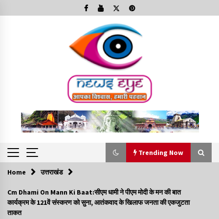
Skip
to
content
Trending Now
Home
उत्तराखंड
Trending Now
Cm Dhami On Mann Ki Baat:सीएम धामी ने पीएम मोदी के मन की बात
कार्यक्रम के 121वें संस्करण को सुना, आतंकवाद के खिलाफ जनता की एकजुटता
Minorities Rights Day : विश्व अल्पसंख्यक अधिकार दिवस
ताकत
कार्यक्रम में शामिल हुए सीएम,आधुनिक मदरसों का नाम अब्दुल कलाम के नाम