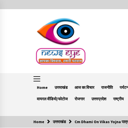
Skip
to
content
Home
उत्तराखंड
आज का विचार
राजनीति
पर्यट
वायरल वीडियो/फोटोज
रोजगार
उत्तरप्रदेश
राष्ट्रीय
Home
उत्तराखंड
Cm Dhami On Vikas Yojna पात्र लोगों
Trending Now