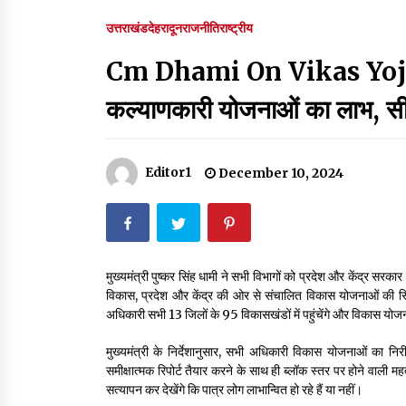
उत्तराखंड
देहरादून
राजनीति
राष्ट्रीय
Minorities Rights Day : विश्व अल्पसंख्यक
अधिकार दिवस कार्यक्रम में शामिल हुए सीएम,आधुनिक
Cm Dhami On Vikas Yojna पात
मदरसों का नाम अब्दुल कलाम के नाम पर रखने की घोषणा
December 18, 2023
कल्याणकारी योजनाओं का लाभ, सीएम
Thought Of The Day 18 May
May 18, 2022
Editor1
December 10, 2024
Thought Of The Day 14 May
May 14, 2022
मुख्यमंत्री पुष्कर सिंह धामी ने सभी विभागों को प्रदेश और केंद्र सरकार 
विकास, प्रदेश और केंद्र की ओर से संचालित विकास योजनाओं की स्
Thought Of The Day 11 May
अधिकारी सभी 13 जिलों के 95 विकासखंडों में पहुंचेंगे और विकास योजन
May 11, 2022
मुख्यमंत्री के निर्देशानुसार, सभी अधिकारी विकास योजनाओं का निर
समीक्षात्मक रिपोर्ट तैयार करने के साथ ही ब्लॉक स्तर पर होने वाली महत
सत्यापन कर देखेंगे कि पात्र लोग लाभान्वित हो रहे हैं या नहीं।