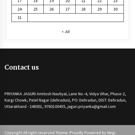
17
18
19
20
21
22
23
24
25
26
27
28
29
30
31
« Jul
Contact us
PRIYANKA JAGURI Amitosh Nautiyal, Lane No.-4, Vidya Vihar, Phase-2,
Kargi Chowk, Patel Nagar (dehradun), PO: Dehradun, DIST: Dehradun,
Uttarakhand - 248001, 9760100455, jaguri.priyanka@gmail.com
Copyright All right reserved Theme: Proudly Powered by
Negi