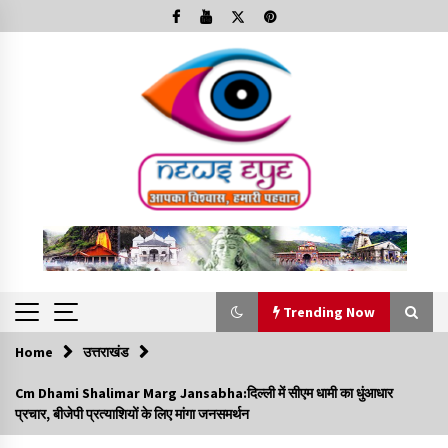
Skip
to
content
Trending Now
Home
उत्तराखंड
Trending Now
Cm Dhami Shalimar Marg Jansabha:दिल्ली में सीएम धामी का धुंआधार
प्रचार, बीजेपी प्रत्याशियों के लिए मांगा जनसमर्थन
Minorities Rights Day : विश्व अल्पसंख्यक अधिकार दिवस
कार्यक्रम में शामिल हुए सीएम,आधुनिक मदरसों का नाम अब्दुल कलाम के नाम