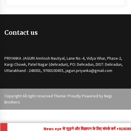
Contact us
PRIYANKA JAGURI Amitosh Nautiyal, Lane No.-4, Vidya Vihar, Phase-2,
Kargi Chowk, Patel Nagar (dehradun), PO: Dehradun, DIST: Dehradun,
Uttarakhand - 248001, 9760100455, jaguri.priyanka@gmail.com
Copyright All right reserved Theme: Proudly Powered by
Negi
Brothers
News eye से जुड़ने और विज्ञापन के लिए संपर्क करें +91
9389292171 