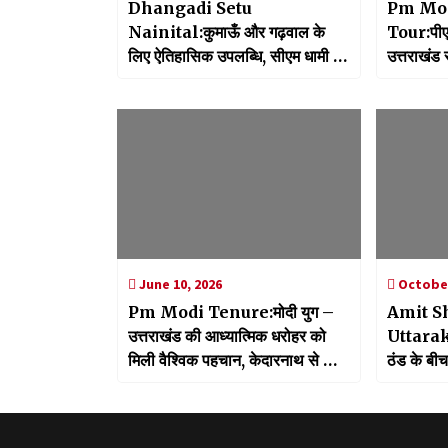
Dhangadi Setu
Pm Mod
Nainital:कुमाऊँ और गढ़वाल के
Tour:पीएम
लिए ऐतिहासिक उपलब्धि, सीएम धामी ने
उत्तराखंड
29.65 करोड़ रुपये की लागत से निर्मित
कार्यक्रम म
धनगढ़ी सेतु का किया लोकार्पण
करोड़ से
परियोजनाओं
शिलान्यास
June 10, 2026
October
Pm Modi Tenure:मोदी युग –
Amit S
उत्तराखंड की आध्यात्मिक धरोहर को
Uttarakh
मिली वैश्विक पहचान, केदारनाथ से आदि
ठंड के बी
कैलाश तक आस्था और विकास का नया
बीजेपी के 
अध्याय
जीत का मूल