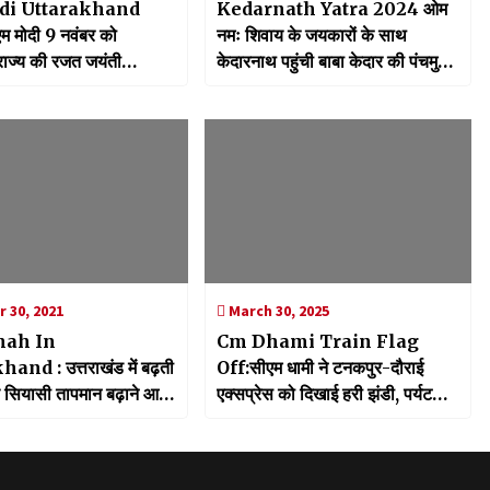
i Uttarakhand
Kedarnath Yatra 2024 ओम
 मोदी 9 नवंबर को
नमः शिवाय के जयकारों के साथ
 राज्य की रजत जयंती
केदारनाथ पहुंची बाबा केदार की पंचमुखी
ें करेंगे भागीदारी, ₹8260
उत्सव डोली, आर्मी बैंड की धुन से
 अधिक की विकास
भक्तिमय हुआ धाम
 का करेंगे लोकार्पण एवं
 30, 2021
March 30, 2025
hah In
Cm Dhami Train Flag
and : उत्तराखंड में बढ़ती
Off:सीएम धामी ने टनकपुर-दौराई
च सियासी तापमान बढ़ाने आए
एक्सप्रेस को दिखाई हरी झंडी, पर्यटकों
चाणक्य,कार्यकर्ताओं को दिया
की बेहतर कनेक्टिविटी पर सरकार का
मंत्र
फोकस