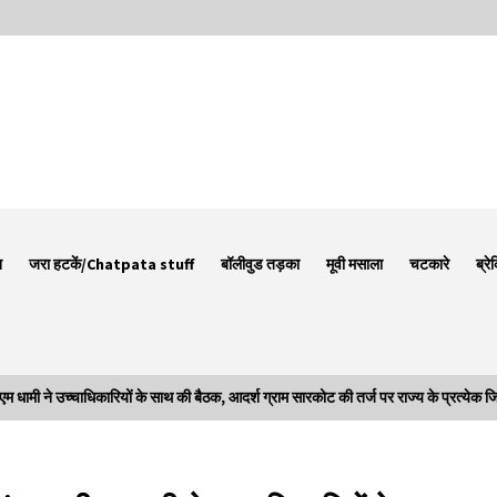
न
जरा हटकें/Chatpata stuff
बॉलीवुड तड़का
मूवी मसाला
चटकारे
ब्रे
े उच्चाधिकारियों के साथ की बैठक, आदर्श ग्राम सारकोट की तर्ज पर राज्य के प्रत्येक जिले मे
Thought Of The Day 7 September