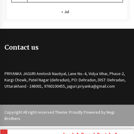
« Jul
Contact us
PRIYANKA JAGURI Amitosh Nautiyal, Lane No.-4, Vidya Vihar, Phase-2,
Kargi Chowk, Patel Nagar (dehradun), PO: Dehradun, DIST: Dehradun,
Uttarakhand - 248001, 9760100455, jaguri.priyanka@gmail.com
Copyright All right reserved Theme: Proudly Powered by
Negi
Brothers