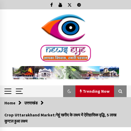
Skip
to
content
Trending Now
Home
उत्तराखंड
Trending Now
Crop Uttarakhand Market:गेहूं खरीद के लक्ष्य में ऐतिहासिक वृद्धि, 5 लाख
कुन्टल हुआ लक्ष्य
Minorities Rights Day : विश्व अल्पसंख्यक अधिकार दिवस
कार्यक्रम में शामिल हुए सीएम,आधुनिक मदरसों का नाम अब्दुल कलाम के नाम