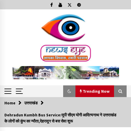
Skip
to
content
Trending Now
Home
उत्तराखंड
Trending Now
Dehradun Kumbh Bus Service:यूपी सीएम योगी आदित्यनाथ ने उत्तराखंड
के लोगों को कुंभ का न्यौता,देहरादून से बस सेवा शुरू
Minorities Rights Day : विश्व अल्पसंख्यक अधिकार दिवस
कार्यक्रम में शामिल हुए सीएम,आधुनिक मदरसों का नाम अब्दुल कलाम के नाम