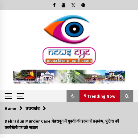
Skip
to
content
Trending Now
Home
उत्तराखंड
Trending Now
Dehradun Murder Case:देहरादून में युवती की हत्या से हड़कंप, पुलिस की
कार्यशैली पर उठे सवाल
Minorities Rights Day : विश्व अल्पसंख्यक अधिकार दिवस
कार्यक्रम में शामिल हुए सीएम,आधुनिक मदरसों का नाम अब्दुल कलाम के नाम