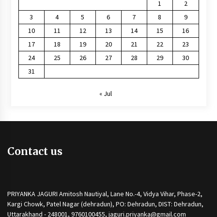
1
2
3
4
5
6
7
8
9
10
11
12
13
14
15
16
17
18
19
20
21
22
23
24
25
26
27
28
29
30
31
« Jul
Contact us
PRIYANKA JAGURI Amitosh Nautiyal, Lane No.-4, Vidya Vihar, Phase-2,
Kargi Chowk, Patel Nagar (dehradun), PO: Dehradun, DIST: Dehradun,
Uttarakhand - 248001, 9760100455, jaguri.priyanka@gmail.com