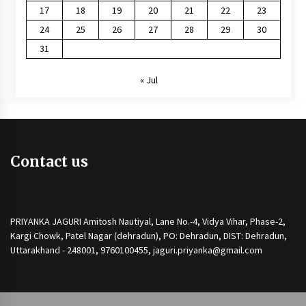
17
18
19
20
21
22
23
24
25
26
27
28
29
30
31
« Jul
Contact us
PRIYANKA JAGURI Amitosh Nautiyal, Lane No.-4, Vidya Vihar, Phase-2,
Kargi Chowk, Patel Nagar (dehradun), PO: Dehradun, DIST: Dehradun,
Uttarakhand - 248001, 9760100455, jaguri.priyanka@gmail.com