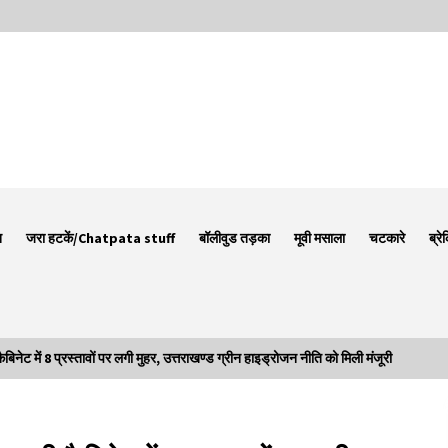
न
जरा हटकें/Chatpata stuff
बॉलीवुड तड़का
मूवी मसाला
चटकारे
ब्रे
में 8 प्रस्तावों पर लगी मुहर, उत्तराखण्ड ग्रीन हाइड्रोजन नीति को मिली मंजूरी
Thought Of The Day 7 September