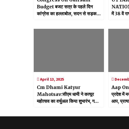
Budget बजट सत्र के पहले दिन
NATION
कांग्रेस का हल्लाबोल, सदन से सड़क
में 38 वें 
तक सरकार की घेराबंदी
मोदी ने कि
April 13, 2025
Decembe
Cm Dhami Katyur
Aap On
Mahotsav:सीएम धामी ने कत्यूर
प्रदेश में
महोत्सव का वर्चुअल किया शुभारंभ, गरुड़
आप, प्रत्य
में नगरीय पेयजल योजना को दी स्वीकृति
प्रदान