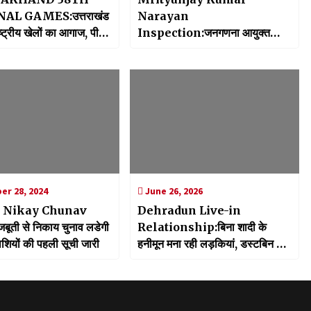
AL GAMES:उत्तराखंड
Narayan
राष्ट्रीय खेलों का आगाज, पीएम
Inspection:जनगणना आयुक्त
या शुभारंभ
मृत्युंजय कुमार नारायण ने किया
सामुदायिक स्वास्थ्य केंद्र का निरीक्षण,
जन्मों के पंजीकरण निर्धारित समय सीमा
पर करने के दिए निर्देश
r 28, 2024
June 26, 2026
 Nikay Chunav
Dehradun Live-in
 मजबूती से निकाय चुनाव लडेगी
Relationship:बिना शादी के
ाशियों की पहली सूची जारी
हनीमून मना रही लड़कियां, डस्टबिन में
मिले कंडोम के ढेर