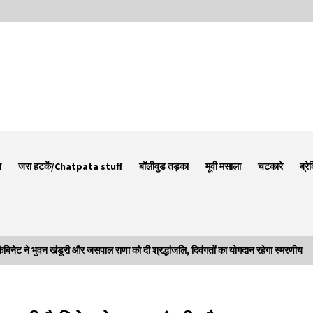
न
जरा हटकें/Chatpata stuff
बॉलीवुड तड़का
मूवी मसाला
चटकारे
ब्रे
 ने भुवन खंडूरी और जसपाल राणा को दी श्रद्धांजलि, दिवंगतों का योगदान रहेगा स्मरणीय
Thought Of The Day 7 September