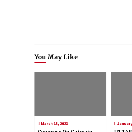
You May Like
March 13, 2023
January
Congress On Gairsain
UTTAR