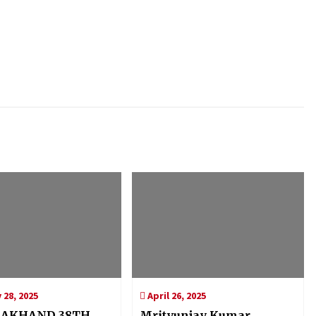
 28, 2025
April 26, 2025
AKHAND 38TH
Mrityunjay Kumar