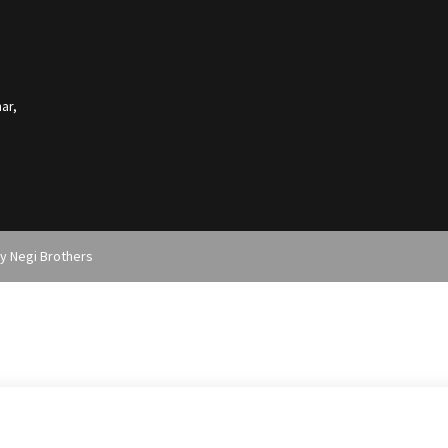
ar,
by
Negi Brothers