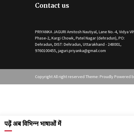
Contact us
PRIYANKA JAGURI Amitosh Nautiyal, Lane No.-4, Vidya Vih
Phase-2, Kargi Chowk, Patel Nagar (dehradun), PO:
Dehradun, DIST: Dehradun, Uttarakhand - 248001,
9760100455, jaguri.priyanka@gmail.com
Copyright All right reserved Theme: Proudly Powered 
पढ़ें अब विभिन्न भाषाओं में