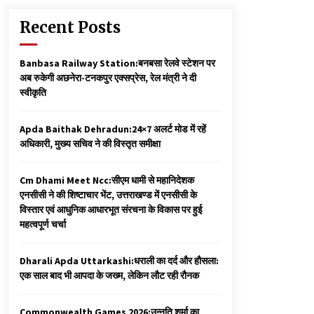
Recent Posts
Banbasa Railway Station:बनबसा रेलवे स्टेशन पर
अब रुकेगी अछनेरा-टनकपुर एक्सप्रेस, रेल मंत्री ने दी
स्वीकृति
Apda Baithak Dehradun:24×7 अलर्ट मोड में रहें
अधिकारी, मुख्य सचिव ने की विस्तृत समीक्षा
Cm Dhami Meet Ncc:सीएम धामी से महानिदेशक
एनसीसी ने की शिष्टाचार भेंट, उत्तराखण्ड में एनसीसी के
विस्तार एवं आधुनिक आधारभूत संरचना के विकास पर हुई
महत्वपूर्ण चर्चा
Dharali Apda Uttarkashi:धराली का दर्द और हौसला:
एक साल बाद भी आपदा के जख्म, लेकिन लौट रही रौनक
Commonwealth Games 2026:उन्नति शर्मा का