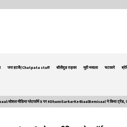
न
जरा हटकें/Chatpata stuff
बॉलीवुड तड़का
मूवी मसाला
चटकारे
ब्रे
:सोशल मीडिया प्लेटफॉर्म X पर #DhamiSarkarKe4SaalBemisaal ने किया ट्रेंड, लोग
Thought Of The Day 7 September