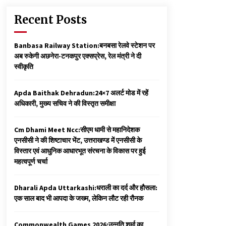
Recent Posts
Banbasa Railway Station:बनबसा रेलवे स्टेशन पर
अब रुकेगी अछनेरा-टनकपुर एक्सप्रेस, रेल मंत्री ने दी
स्वीकृति
Apda Baithak Dehradun:24×7 अलर्ट मोड में रहें
अधिकारी, मुख्य सचिव ने की विस्तृत समीक्षा
Cm Dhami Meet Ncc:सीएम धामी से महानिदेशक
एनसीसी ने की शिष्टाचार भेंट, उत्तराखण्ड में एनसीसी के
विस्तार एवं आधुनिक आधारभूत संरचना के विकास पर हुई
महत्वपूर्ण चर्चा
Dharali Apda Uttarkashi:धराली का दर्द और हौसला:
एक साल बाद भी आपदा के जख्म, लेकिन लौट रही रौनक
Commonwealth Games 2026:उन्नति शर्मा का