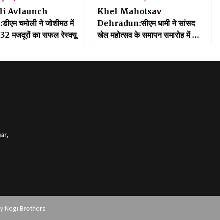
i Avlaunch
Khel Mahotsav
ीएम चमोली ने जोशीमठ में
Dehradun:सीएम धामी ने सांसद
 32 मजदूरों का सफल रेस्क्यू
खेल महोत्सव के समापन समारोह में की
शिरकत, खेल स्पर्धाओं में विजेता टीम को
किया सम्मानित
ar,
by
Negi Brothers