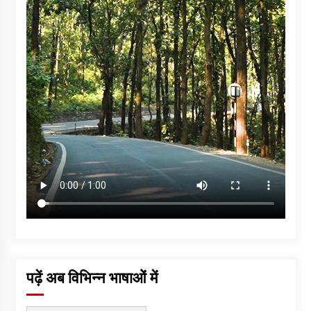
पढ़ें अब विभिन्न भाषाओं में