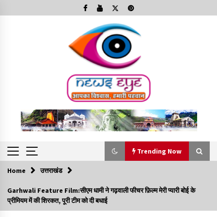
Skip
to
content
Trending Now
Home
उत्तराखंड
Trending Now
Garhwali Feature Film:सीएम धामी ने गढ़वाली फीचर फ़िल्म मेरी प्यारी बोई के
प्रीमियम में की शिरकत, पूरी टीम को दी बधाई
Minorities Rights Day : विश्व अल्पसंख्यक अधिकार दिवस
कार्यक्रम में शामिल हुए सीएम,आधुनिक मदरसों का नाम अब्दुल कलाम के नाम