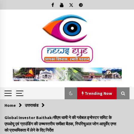
Skip
to
content
Trending Now
Home
उत्तराखंड
Trending Now
Global Investor Baithak:सीएम धामी ने की ग्लोबल इन्वेस्टर समिट के
एमओयू एवं ग्राउंडिंग की उच्चस्तरीय समीक्षा बैठक, स्पिरिचुअल जोन आयुर्वेद एम्स
Minorities Rights Day : विश्व अल्पसंख्यक अधिकार दिवस
को प्राथमिकता में लेने के दिए निर्देश
कार्यक्रम में शामिल हुए सीएम,आधुनिक मदरसों का नाम अब्दुल कलाम के नाम