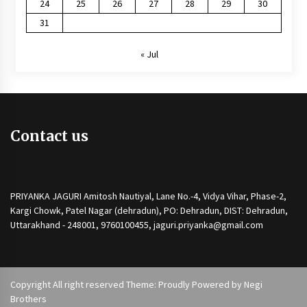
24
25
26
27
28
29
30
31
« Jul
Contact us
PRIYANKA JAGURI Amitosh Nautiyal, Lane No.-4, Vidya Vihar, Phase-2,
Kargi Chowk, Patel Nagar (dehradun), PO: Dehradun, DIST: Dehradun,
Uttarakhand - 248001, 9760100455, jaguri.priyanka@gmail.com
Copyright All right reserved Theme: Proudly Powered by
Negi
Brothers