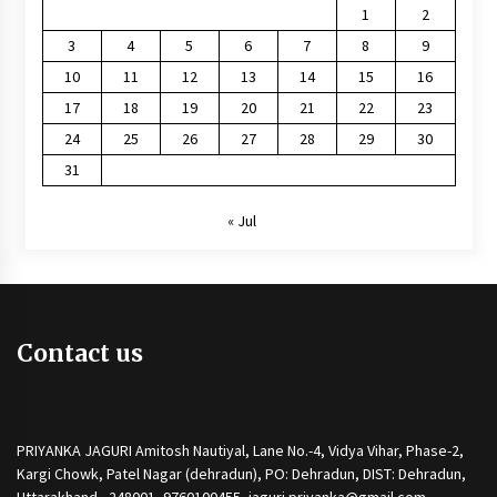
1
2
3
4
5
6
7
8
9
10
11
12
13
14
15
16
17
18
19
20
21
22
23
24
25
26
27
28
29
30
31
« Jul
Contact us
PRIYANKA JAGURI Amitosh Nautiyal, Lane No.-4, Vidya Vihar, Phase-2,
Kargi Chowk, Patel Nagar (dehradun), PO: Dehradun, DIST: Dehradun,
Uttarakhand - 248001, 9760100455, jaguri.priyanka@gmail.com