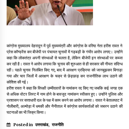
May 16, 2022
Thought Of The Day 14 May
May 14, 2022
कांग्रेस मुख्यालय देहरादून में पूर्व मुख्यमंत्री और कांग्रेस के वरिष्ठ नेता हरीश रावत ने
Thought Of The Day 13 May
प्रेस कॉन्फ्रेंस कर बीजेपी पर पंचायत चुनावों में गड़बड़ी के गंभीर आरोप लगाए। उन्होंने
May 13, 2022
कहा कि लोकतंत्र अपनी संस्थाओं से चलता है, लेकिन बीजेपी इन संस्थाओं पर कब्जा
कर रही है। रावत ने आरोप लगाया कि चुनाव की शुरुआत से ही सरकार की नीयत संदिग्ध
रही। पहले चुनाव निलंबित किए गए, बाद में आरक्षण प्रक्रिया को जानबूझकर बिगाड़ा
Thought Of The Day 12 May
गया और चार जिलों में आरक्षण के चक्र से छेड़छाड़ कर राजनीतिक लाभ उठाने की
May 12, 2022
कोशिश की गई।
हरीश रावत ने कहा कि विपक्षी उम्मीदवारों के नामांकन रद्द किए गए जबकि कई जगह एक
से अधिक वोटर लिस्ट में नाम होने के बावजूद नामांकन स्वीकार हुए। उन्होंने पुलिस और
प्रशासन पर सत्ताधारी दल के पक्ष में काम करने का आरोप लगाया। रावत ने बेतालघाट में
Thought Of The Day 11 May
गोलीबारी, अल्मोड़ा में धमकी और नैनीताल में कांग्रेस कार्यकर्ताओं को जबरन उठाने की
May 11, 2022
घटनाओं का भी जिक्र किया।
Posted in
उत्तराखंड
,
राजनीति
Thought Of The Day 10 May