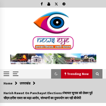
Skip
to
content
Trending Now
Home
उत्तराखंड
Trending Now
Harish Rawat On Panchayat Elections:पंचायत चुनाव को लेकर पूर्व
सीएम हरीश रावत का बड़ा आरोप, संस्थानों का दुरूपयोग कर रही बीजेपी
Minorities Rights Day : विश्व अल्पसंख्यक अधिकार दिवस
कार्यक्रम में शामिल हुए सीएम,आधुनिक मदरसों का नाम अब्दुल कलाम के नाम