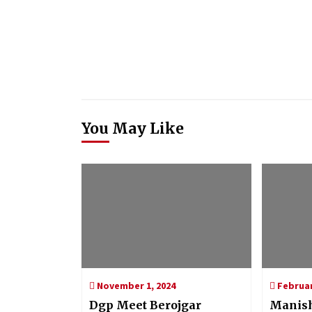
You May Like
November 1, 2024
Februar
Dgp Meet Berojgar
Manish