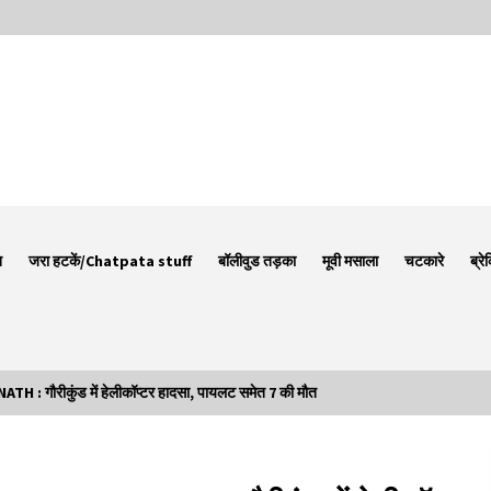
न
जरा हटकें/Chatpata stuff
बॉलीवुड तड़का
मूवी मसाला
चटकारे
ब्रे
गौरीकुंड में हेलीकॉप्टर हादसा, पायलट समेत 7 की मौत
Thought Of The Day 7 September