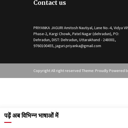
Contact us
PRIYANKA JAGURI Amitosh Nautiyal, Lane No.-4, Vidya Vih
Phase-2, Kargi Chowk, Patel Nagar (dehradun), PO:
Dehradun, DIST: Dehradun, Uttarakhand - 248001,
9760100455, jaguri.priyanka@gmail.com
Copyright All right reserved Theme: Proudly Powered 
पढ़ें अब विभिन्न भाषाओं में