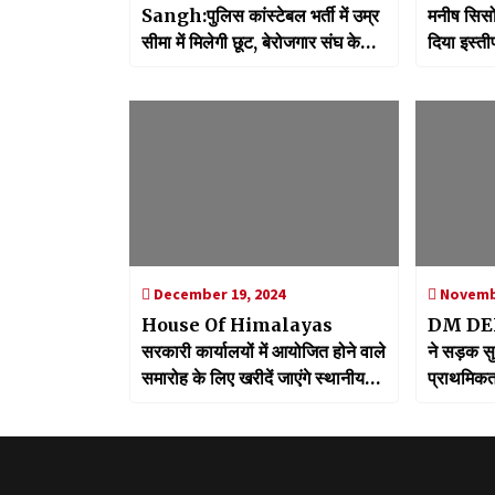
Sangh:पुलिस कांस्टेबल भर्ती में उम्र
मनीष सिसोद
सीमा में मिलेगी छूट, बेरोजगार संघ के
दिया इस्ती
साथ बैठक के बाद डीजीपी ने दिया
आया भूचा
आश्वासन
December 19, 2024
Novembe
House Of Himalayas
DM DEH
सरकारी कार्यालयों में आयोजित होने वाले
ने सड़क सुर
समारोह के लिए खरीदें जाएंगे स्थानीय
प्राथमिकता
समूहों के उत्पाद, मुख्य सचिव ने किए
दिया जोर
आदेश जारी