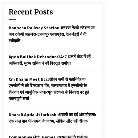
Recent Posts
Banbasa Railway Station:बनबसा रेलवे स्टेशन पर
अब रुकेगी अछनेरा-टनकपुर एक्सप्रेस, रेल मंत्री ने दी
स्वीकृति
Apda Baithak Dehradun:24×7 अलर्ट मोड में रहें
अधिकारी, मुख्य सचिव ने की विस्तृत समीक्षा
Cm Dhami Meet Ncc:सीएम धामी से महानिदेशक
एनसीसी ने की शिष्टाचार भेंट, उत्तराखण्ड में एनसीसी के
विस्तार एवं आधुनिक आधारभूत संरचना के विकास पर हुई
महत्वपूर्ण चर्चा
Dharali Apda Uttarkashi:धराली का दर्द और हौसला:
एक साल बाद भी आपदा के जख्म, लेकिन लौट रही रौनक
Commonwealth Games 2026:उन्नति शर्मा का